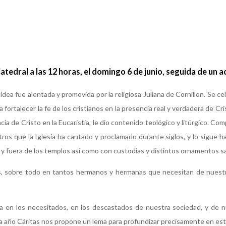
Catedral a las 12 horas, el domingo 6 de junio, seguida de un a
idea fue alentada y promovida por la religiosa Juliana de Cornillon. Se c
ra fortalecer la fe de los cristianos en la presencia real y verdadera de C
cia de Cristo en la Eucaristía, le dio contenido teológico y litúrgico. C
ros que la Iglesia ha cantado y proclamado durante siglos, y lo sigue ha
 y fuera de los templos así como con custodias y distintos ornamentos s
nos, sobre todo en tantos hermanos y hermanas que necesitan de nuest
ada en los necesitados, en los descastados de nuestra sociedad, y de
ada año Cáritas nos propone un lema para profundizar precisamente en e