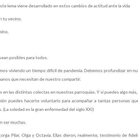
ste lema viene desarrollado en estos cambios de actitud ante la vida
n tu vecino.
mino.
 sean posibles para todos.
emos viviendo un tiempo difícil de pandemia. Debemos profundizar en nue
rmanos que necesitan de nuestro compartir.
en las distintas colectas en nuestras parroquias. Y si puedes algo más,
ambién puedes hacerte voluntario para acompañar a tantas personas qu
. (La soledad es la gran enfermedad del siglo XXI)
en ser muchas.
orga Pilar, Olga y Octavia. Ellas dieron, realmente, testimonio de fide