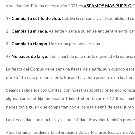
y solidaridad. El lema de este año 2021 es
#SEAMOS MÁS PUEBLO
E
1.-
Cambia tu estilo de vida.
Cultiva la cercanía y la disponibilidad co
2.-
Cambia tu mirada.
Atiende y sana a quien se encuentre en tu ca
3.-
Cambia tu tiempo.
Hazte una persona cercana.
4.-
No pases de largo.
Toma partido para que la dignidad y la justicia
La fiesta del Corpus debe ser una fiesta de alegría, aun cuando est
que Cristo está presente en la Eucaristía y está presente en los he
Seamos solidarios con Cáritas, con nuestras aportaciones económicas 
alguna cantidad fija mensual o trimestral en favor de Cáritas. T
necesitan alguien que compartan con ellos esa alegría de estar juntos
Las necesidad son muchas, y las posibilidad de ayudar también pued
Para terminar, pedimos la intercesión de las Mártires Beatas de Ast