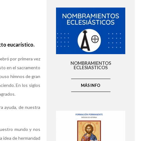
cto eucarístico.
elebró por primera vez
NOMBRAMIENTOS
risto en el sacramento
ECLESIASTICOS
ompuso himnos de gran
ciendo. En los siglos
MÁS INFO
agrados.
ra ayuda, de nuestra
 nuestro mundo y nos
sta idea de hermandad