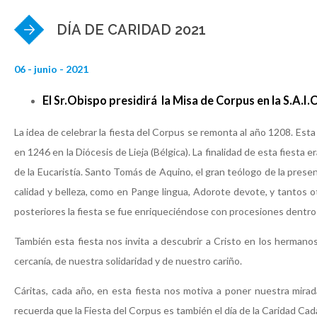
DÍA DE CARIDAD 2021
06 - junio - 2021
El Sr.Obispo presidirá la Misa de Corpus en la S.A.I.
La idea de celebrar la fiesta del Corpus se remonta al año 1208. Esta 
en 1246 en la Diócesis de Lieja (Bélgica). La finalidad de esta fiesta e
de la Eucaristía. Santo Tomás de Aquino, el gran teólogo de la presen
calidad y belleza, como en Pange lingua, Adorote devote, y tantos ot
posteriores la fiesta se fue enriqueciéndose con procesiones dentro
También esta fiesta nos invita a descubrir a Cristo en los herma
cercanía, de nuestra solidaridad y de nuestro cariño.
Cáritas, cada año, en esta fiesta nos motiva a poner nuestra mir
recuerda que la Fiesta del Corpus es también el día de la Caridad C