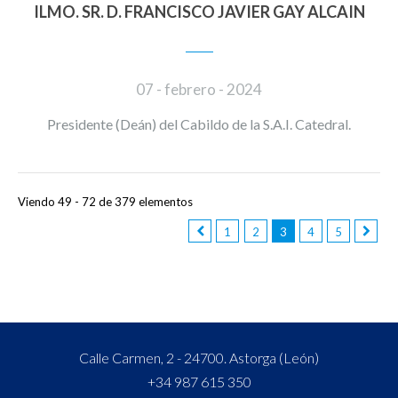
ILMO. SR. D. FRANCISCO JAVIER GAY ALCAIN
07 - febrero - 2024
Presidente (Deán) del Cabildo de la S.A.I. Catedral.
Viendo 49 - 72 de 379 elementos
1
2
3
4
5
Calle Carmen, 2 - 24700. Astorga (León)
+34 987 615 350