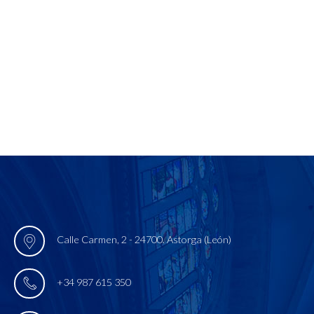
Calle Carmen, 2 - 24700. Astorga (León)
+34 987 615 350