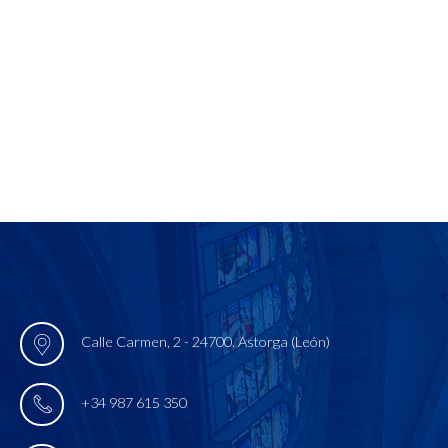
Calle Carmen, 2 - 24700. Astorga (León)
+34 987 615 350