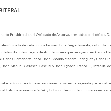
SBITERAL
onsejo Presbiteral en el Obispado de Astorga, presidida por el obispo, D.
rofesión de fe de cada uno de los miembros. Seguidamente, se hizo la p
ión de los distintos cargos dentro del mismo que recayeron en Carlos H
ual, Carlos Hernández Prieto , José Antonio Madero Rodríguez y Carlos 
José Manuel Carrasco Pascual y José Ignacio Franco Quintanilla de 
atar a fondo en futuras reuniones y, ya en la segunda parte del en
 del balance económico 2024 y hubo un tiempo de informaciones varia