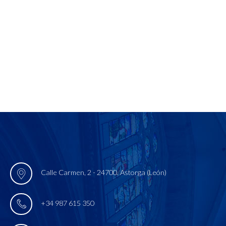
Calle Carmen, 2 - 24700. Astorga (León)
+34 987 615 350