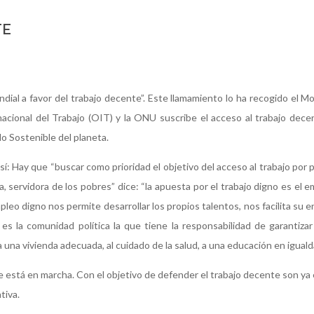
TE
dial a favor del trabajo decente”. Este llamamiento lo ha recogido el 
nacional del Trabajo (OIT) y la ONU suscribe el acceso al trabajo dec
o Sostenible del planeta.
: Hay que “buscar como prioridad el objetivo del acceso al trabajo por 
ia, servidora de los pobres” dice: “la apuesta por el trabajo digno es el
eo digno nos permite desarrollar los propios talentos, nos facilita su 
s la comunidad política la que tiene la responsabilidad de garantizar 
 una vivienda adecuada, al cuidado de la salud, a una educación en igualda
nte está en marcha. Con el objetivo de defender el trabajo decente son 
tiva.