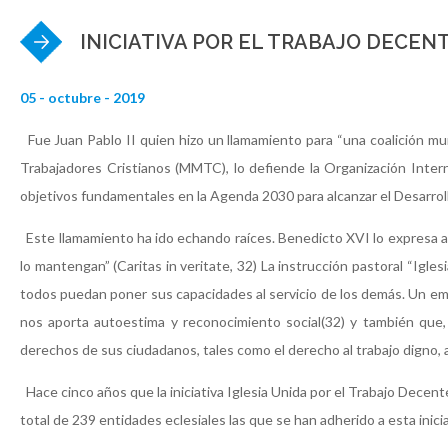
INICIATIVA POR EL TRABAJO DECEN
05 - octubre - 2019
Fue Juan Pablo II quien hizo un llamamiento para “una coalición mun
Trabajadores Cristianos (MMTC), lo defiende la Organización Inter
objetivos fundamentales en la Agenda 2030 para alcanzar el Desarroll
Este llamamiento ha ido echando raíces. Benedicto XVI lo expresa así
lo mantengan” (Caritas in veritate, 32) La instrucción pastoral “Igles
todos puedan poner sus capacidades al servicio de los demás. Un empl
nos aporta autoestima y reconocimiento social(32) y también que, e
derechos de sus ciudadanos, tales como el derecho al trabajo digno, a
Hace cinco años que la iniciativa Iglesia Unida por el Trabajo Dece
total de 239 entidades eclesiales las que se han adherido a esta inicia