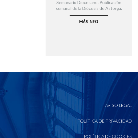
Semanario Diocesano. Publicación
semanal de la Diócesis de Astorga.
MÁS INFO
AVISO LEGAL
POLÍTICA DE PRIVACIDAD
POLÍTICA DE COOKIES