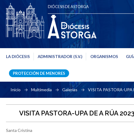
DIÓCESIS DE ASTORGA
LA DIÓCESIS
ADMINISTRADOR (S.V.)
ORGANISMOS
GUÍ
PROTECCIÓN DE MENORES
Inicio
Multimedia
Galerías
VISITA PASTORA-UPA 
VISITA PASTORA-UPA DE A RÚA 202
Santa Cristina